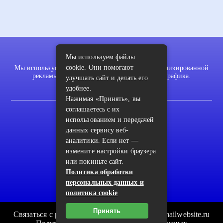
Мы используем файлы
cookie. Они помогают
Мы используем файлы cookie для показа персонализированной
рекламы и/или контента и анализа нашего трафика.
улучшать сайт и делать его
удобнее.
Нажимая «Принять», вы
соглашаетесь с их
2022 © pykodelki.ru
использованием и передачей
Карта сайта
данных сервису веб-
аналитики. Если нет —
Контакты
измените настройки браузера
Пользовательское соглашение
или покиньте сайт.
Политика обработки
Архив
персональных данных и
политика cookie
Принять
Связаться с редакцией сайта: pykodelki.ru@mailwebsite.ru