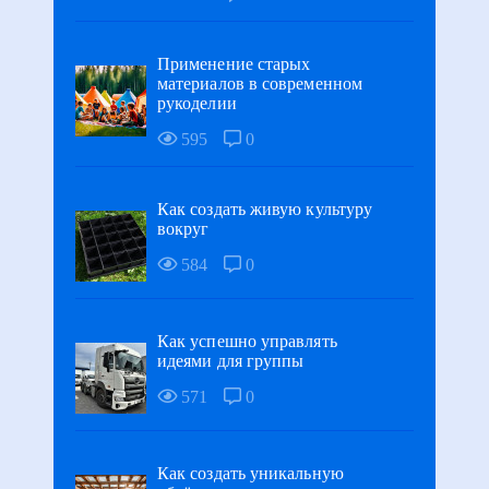
Применение старых
материалов в современном
рукоделии
595
0
Как создать живую культуру
вокруг
584
0
Как успешно управлять
идеями для группы
571
0
Как создать уникальную