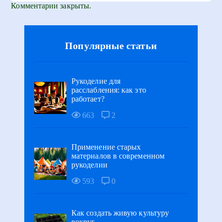
Комментарии закрыты.
Популярные статьи
Рукоделие для
расслабления: как это
работает?
663
2
Применение старых
материалов в современном
рукоделии
593
0
Как создать живую культуру
вокруг