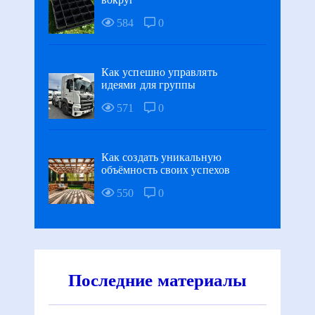
584
0
Как успешно управлять
идеями для группы
571
0
Как создать уникальную
объёмность своих успехов
550
0
Последние материалы