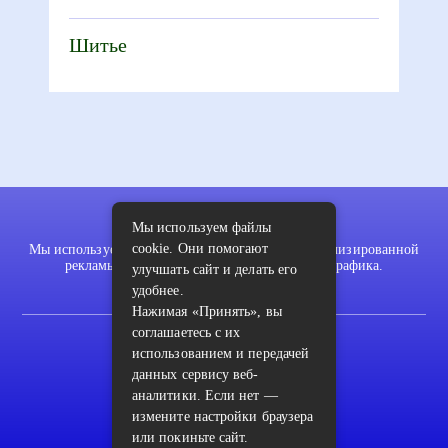
Шитье
Мы используем файлы
cookie. Они помогают
Мы используем файлы cookie для показа персонализированной
рекламы и/или контента и анализа нашего трафика.
улучшать сайт и делать его
удобнее.
Нажимая «Принять», вы
соглашаетесь с их
2022 © pykodelki.ru
использованием и передачей
Карта сайта
данных сервису веб-
аналитики. Если нет —
Контакты
измените настройки браузера
Пользовательское соглашение
или покиньте сайт.