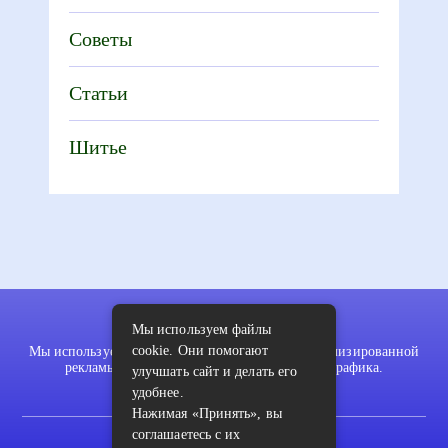
Советы
Статьи
Шитье
Мы используем файлы
cookie. Они помогают
Мы используем файлы cookie для показа персонализированной
рекламы и/или контента и анализа нашего трафика.
улучшать сайт и делать его
удобнее.
Нажимая «Принять», вы
соглашаетесь с их
2022 © pykodelki.ru