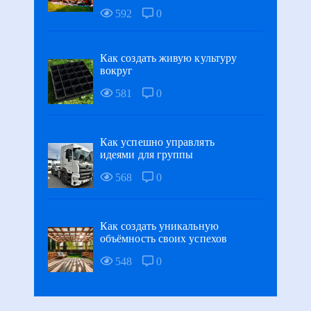
592
0
Как создать живую культуру
вокруг
581
0
Как успешно управлять
идеями для группы
568
0
Как создать уникальную
объёмность своих успехов
548
0