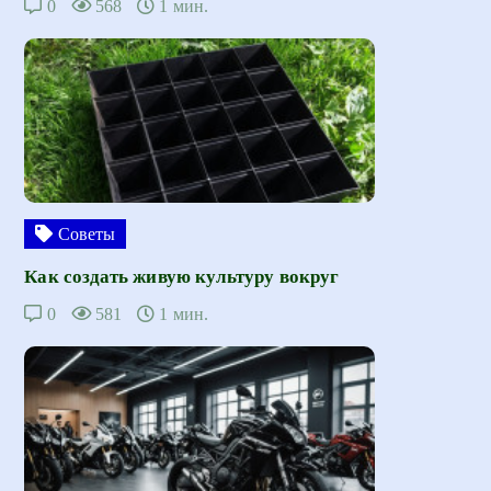
0
568
1 мин.
Советы
Как создать живую культуру вокруг
0
581
1 мин.