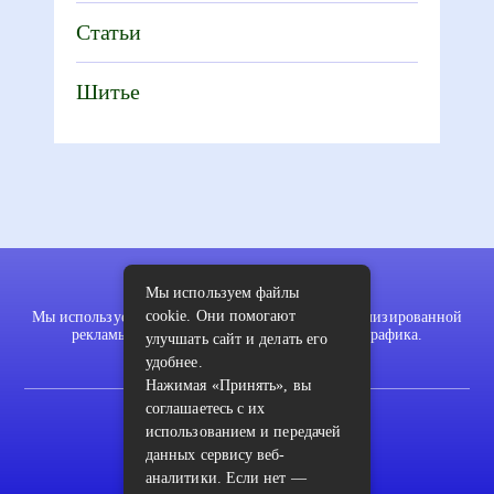
Статьи
Шитье
Мы используем файлы
cookie. Они помогают
Мы используем файлы cookie для показа персонализированной
рекламы и/или контента и анализа нашего трафика.
улучшать сайт и делать его
удобнее.
Нажимая «Принять», вы
соглашаетесь с их
2022 © pykodelki.ru
использованием и передачей
Карта сайта
данных сервису веб-
аналитики. Если нет —
Контакты