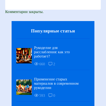
Комментарии закрыты.
Популярные статьи
Рукоделие для
расслабления: как это
работает?
660
2
Применение старых
материалов в современном
рукоделии
593
0