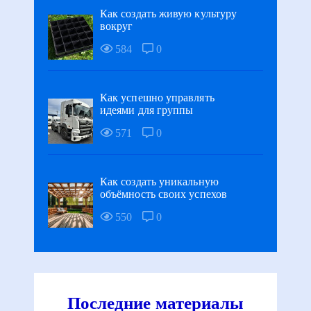
Как создать живую культуру
вокруг
584
0
Как успешно управлять
идеями для группы
571
0
Как создать уникальную
объёмность своих успехов
550
0
Последние материалы