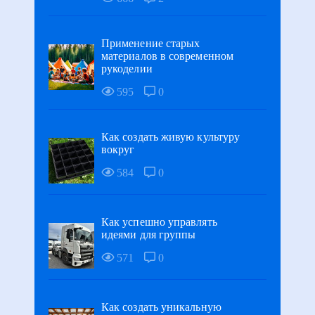
Применение старых
материалов в современном
рукоделии
595
0
Как создать живую культуру
вокруг
584
0
Как успешно управлять
идеями для группы
571
0
Как создать уникальную