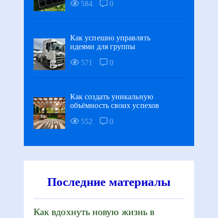
584
0
Как успешно управлять
идеями для группы
571
0
Как создать уникальную
объёмность своих успехов
552
0
Последние материалы
Как вдохнуть новую жизнь в