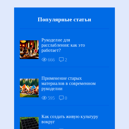
Популярные статьи
Рукоделие для
расслабления: как это
работает?
666
2
Применение старых
материалов в современном
рукоделии
595
0
Как создать живую культуру
вокруг