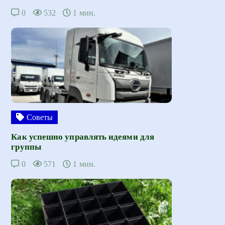
0
532
1 мин.
Советы
Как успешно управлять идеями для
группы
0
571
1 мин.