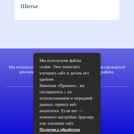
Шитье
Мы используем файлы
cookie. Они помогают
Мы используем файлы cookie для показа персонализированной
рекламы и/или контента и анализа нашего трафика.
улучшать сайт и делать его
удобнее.
Нажимая «Принять», вы
соглашаетесь с их
2022 © pykodelki.ru
использованием и передачей
Карта сайта
данных сервису веб-
аналитики. Если нет —
Контакты
измените настройки браузера
Пользовательское соглашение
или покиньте сайт.
Политика обработки
Архив