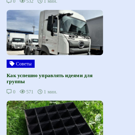
0
532
1 мин.
Советы
Как успешно управлять идеями для
группы
0
571
1 мин.