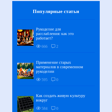
Популярные статьи
Рукоделие для
расслабления: как это
работает?
666
2
Применение старых
материалов в современном
рукоделии
595
0
Как создать живую культуру
вокруг
584
0