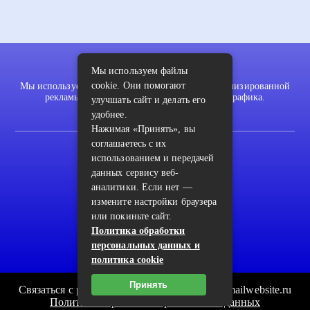
Мы используем файлы
cookie. Они помогают
Мы используем файлы cookie для показа персонализированной
рекламы и/или контента и анализа нашего трафика.
улучшать сайт и делать его
удобнее.
Нажимая «Принять», вы
соглашаетесь с их
2022 © pykodelki.ru
использованием и передачей
Карта сайта
данных сервису веб-
аналитики. Если нет —
Контакты
измените настройки браузера
Пользовательское соглашение
или покиньте сайт.
Политика обработки
Архив
персональных данных и
политика cookie
Принять
Связаться с редакцией сайта: pykodelki.ru@mailwebsite.ru
Политика обработки персональных данных