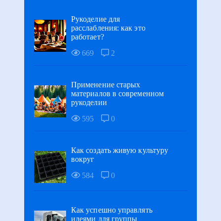
Рукоделие для
расслабления: как это
работает?
669
2
Применение старых
материалов в современном
рукоделии
595
0
Как создать живую культуру
вокруг
584
0
Как успешно управлять
идеями для группы