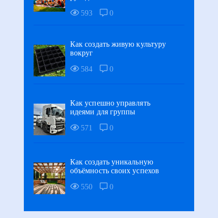
593
0
Как создать живую культуру
вокруг
584
0
Как успешно управлять
идеями для группы
571
0
Как создать уникальную
объёмность своих успехов
550
0