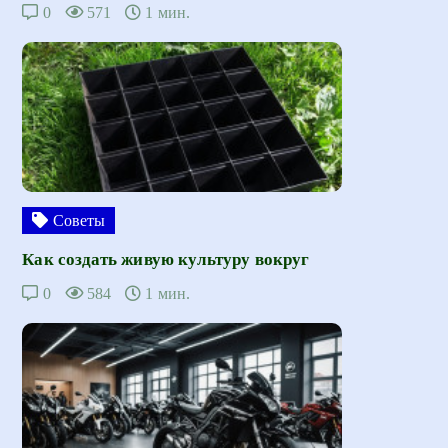
0
571
1 мин.
Советы
Как создать живую культуру вокруг
0
584
1 мин.