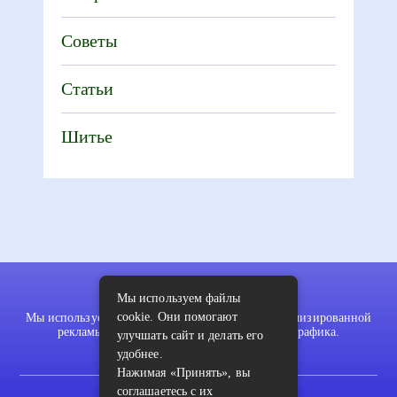
Советы
Статьи
Шитье
Мы используем файлы
cookie. Они помогают
Мы используем файлы cookie для показа персонализированной
рекламы и/или контента и анализа нашего трафика.
улучшать сайт и делать его
удобнее.
Нажимая «Принять», вы
соглашаетесь с их