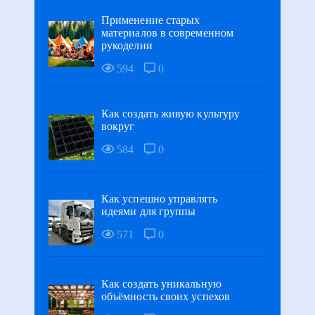
Применение старых
материалов в современном
рукоделии
594
0
Как создать живую культуру
вокруг
584
0
Как успешно управлять
идеями для группы
571
0
Как создать уникальную
объёмность своих успехов