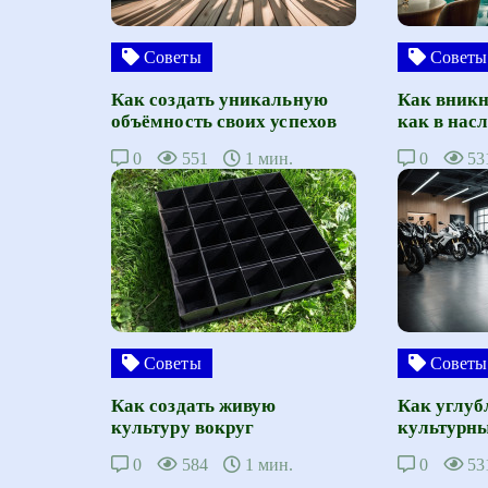
Советы
Советы
Как создать уникальную
Как вникн
объёмность своих успехов
как в нас
0
551
1 мин.
0
53
Советы
Советы
Как создать живую
Как углуб
культуру вокруг
культурны
0
584
1 мин.
0
53