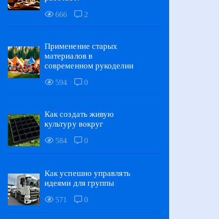
666
2
Применение старых
материалов в
современном рукоделии
594
0
Как создать живую
культуру вокруг
584
0
Как успешно управлять
идеями для группы
571
0