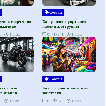
Советы
уть в творчество
Как успешно управлять
лаждение
идеями для группы
1
1 мин.
0
571
1 мин.
Советы
лять свои
Как создавать элементы
е знания
занятости
1
1 мин.
0
525
1 мин.