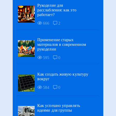
Рукоделие для
расслабления: как это
работает?
666
2
Применение старых
материалов в современном
рукоделии
595
0
Как создать живую культуру
вокруг
584
0
Как успешно управлять
идеями для группы