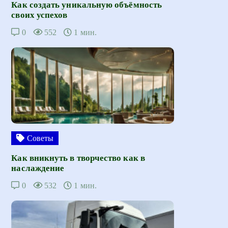
Как создать уникальную объёмность
своих успехов
0
552
1 мин.
Советы
Как вникнуть в творчество как в
наслаждение
0
532
1 мин.