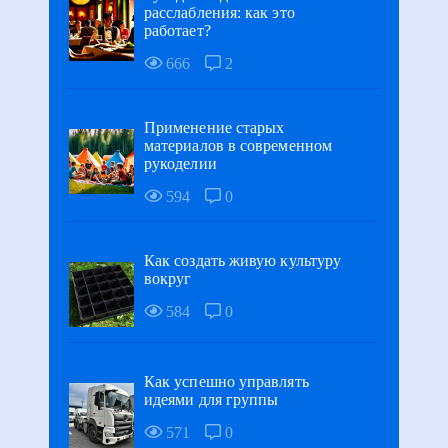
расслабления: как это
работает?
666
2
Применение старых
материалов в современном
рукоделии
594
0
Как создать живую культуру
вокруг
584
0
Как успешно управлять
идеями для группы
571
0