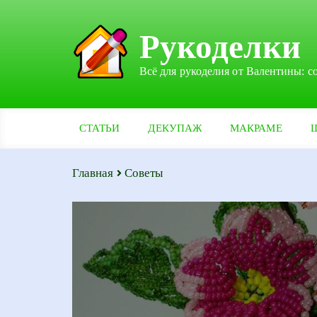
Рукоделки
Всё для рукоделия от Валентины: с
СТАТЬИ
ДЕКУПАЖ
МАКРАМЕ
Главная
Советы