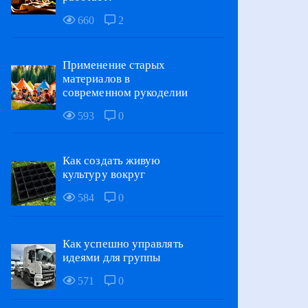
660
2
Применение старых
материалов в
современном рукоделии
593
0
Как создать живую
культуру вокруг
584
0
Как успешно управлять
идеями для группы
571
0