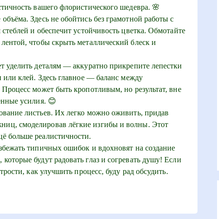
стичность вашего флористического шедевра. 🌸
объёма. Здесь не обойтись без грамотной работы с
я стеблей и обеспечит устойчивость цветка. Обмотайте
лентой, чтобы скрыть металлический блеск и
т уделить деталям — аккуратно прикрепите лепестки
и или клей. Здесь главное — баланс между
 Процесс может быть кропотливым, но результат, вне
енные усилия. 😊
ование листьев. Их легко можно оживить, придав
иц, смоделировав лёгкие изгибы и волны. Этот
ё больше реалистичности.
избежать типичных ошибок и вдохновят на создание
которые будут радовать глаз и согревать душу! Если
трости, как улучшить процесс, буду рад обсудить.