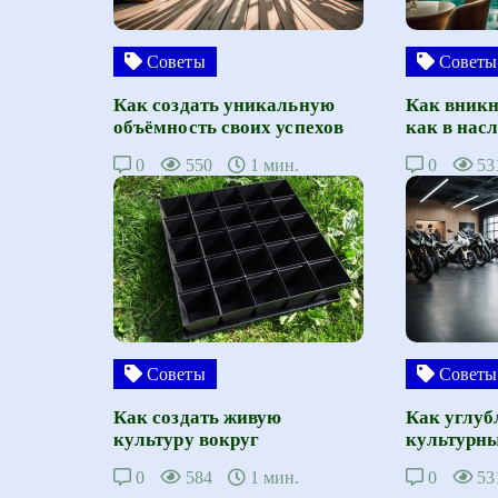
Советы
Советы
Как создать уникальную
Как вникн
объёмность своих успехов
как в нас
0
550
1 мин.
0
53
Советы
Советы
Как создать живую
Как углуб
культуру вокруг
культурны
0
584
1 мин.
0
53