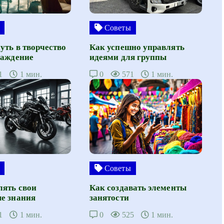
Советы
уть в творчество
Как успешно управлять
лаждение
идеями для группы
1
1 мин.
0
571
1 мин.
Советы
лять свои
Как создавать элементы
е знания
занятости
1
1 мин.
0
525
1 мин.