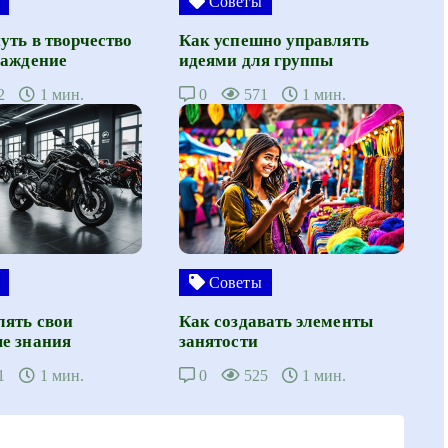
Советы
уть в творчество
Как успешно управлять
лаждение
идеями для группы
2
1 мин.
0
571
1 мин.
Советы
лять свои
Как создавать элементы
е знания
занятости
1
1 мин.
0
525
1 мин.