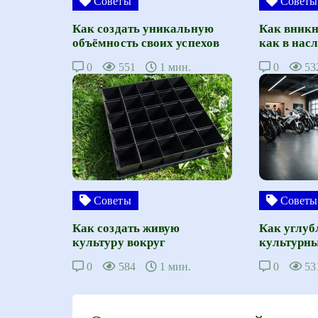
Советы
Советы
Как создать уникальную
Как вникн
объёмность своих успехов
как в нас
0
551
1 мин.
0
53
Советы
Советы
Как создать живую
Как углуб
культуру вокруг
культурны
0
584
1 мин.
0
53