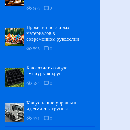
666
2
Применение старых
материалов в
современном рукоделии
595
0
Как создать живую
культуру вокруг
584
0
Как успешно управлять
идеями для группы
571
0