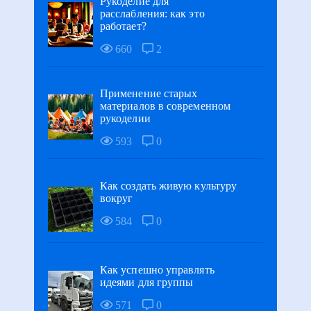
Рукоделие для
расслабления: как это
работает?
660
2
Применение старых
материалов в современном
рукоделии
593
0
Как создать живую культуру
вокруг
584
0
Как успешно управлять
идеями для группы
571
0