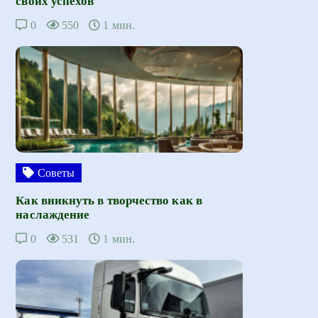
своих успехов
0
550
1 мин.
Советы
Как вникнуть в творчество как в
наслаждение
0
531
1 мин.