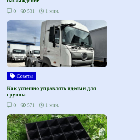
наслаждение
0
531
1 мин.
Советы
Как успешно управлять идеями для
группы
0
571
1 мин.