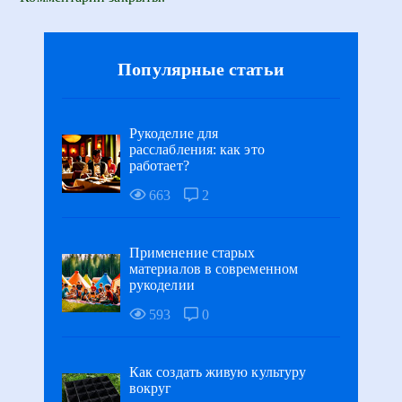
Популярные статьи
Рукоделие для
расслабления: как это
работает?
663
2
Применение старых
материалов в современном
рукоделии
593
0
Как создать живую культуру
вокруг