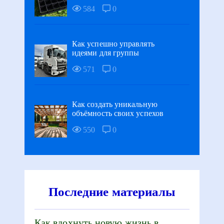
584
0
Как успешно управлять
идеями для группы
571
0
Как создать уникальную
объёмность своих успехов
550
0
Последние материалы
Как вдохнуть новую жизнь в