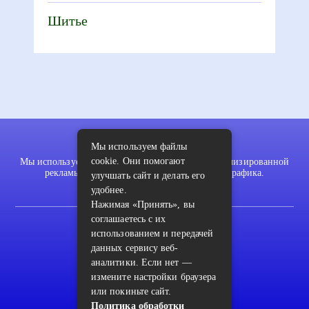
Шитье
Мы используем файлы
cookie. Они помогают
Мы используем файлы cookie для показа персонализированной
рекламы и/или контента и анализа нашего трафика.
улучшать сайт и делать его
удобнее.
Нажимая «Принять», вы
соглашаетесь с их
2022 © pykodelki.ru
использованием и передачей
Карта сайта
данных сервису веб-
аналитики. Если нет —
Контакты
измените настройки браузера
Пользовательское соглашение
или покиньте сайт.
Политика обработки