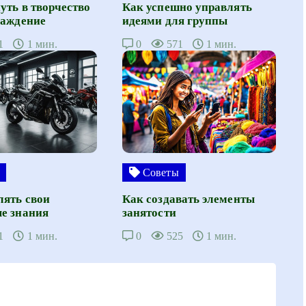
уть в творчество
Как успешно управлять
лаждение
идеями для группы
1
1 мин.
0
571
1 мин.
Советы
лять свои
Как создавать элементы
е знания
занятости
1
1 мин.
0
525
1 мин.