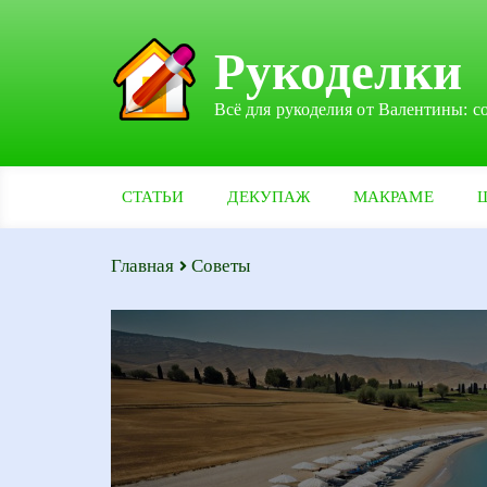
Рукоделки
Всё для рукоделия от Валентины: с
СТАТЬИ
ДЕКУПАЖ
МАКРАМЕ
Главная
Советы