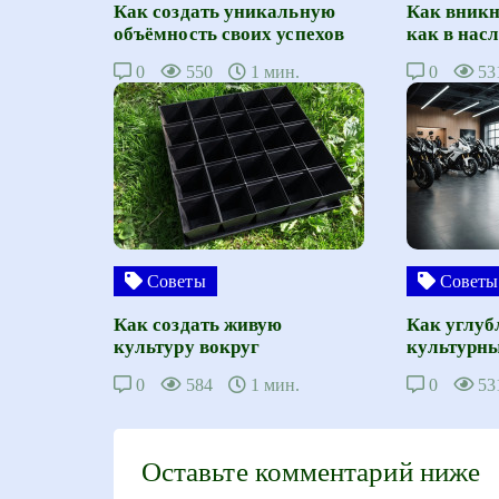
Как создать уникальную
Как вникн
объёмность своих успехов
как в нас
0
550
1 мин.
0
53
Советы
Советы
Как создать живую
Как углуб
культуру вокруг
культурны
0
584
1 мин.
0
53
Оставьте комментарий ниже