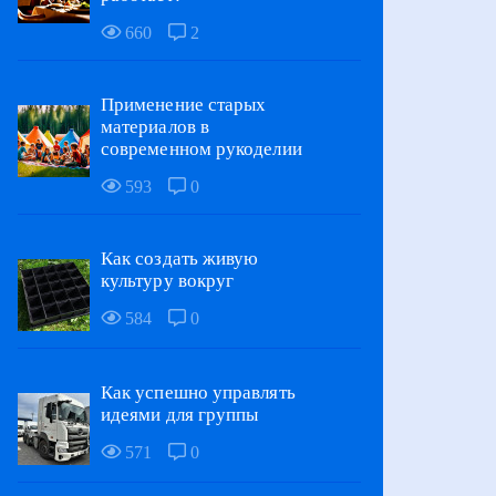
660
2
Применение старых
материалов в
современном рукоделии
593
0
Как создать живую
культуру вокруг
584
0
Как успешно управлять
идеями для группы
571
0