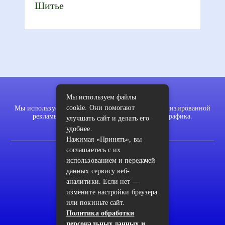
Шитье
Мы используем файлы
cookie. Они помогают
Мы используем файлы cookie для показа персонализированной
рекламы и/или контента и анализа нашего трафика.
улучшать сайт и делать его
удобнее.
Нажимая «Принять», вы
соглашаетесь с их
2022 © pykodelki.ru
использованием и передачей
Карта сайта
данных сервису веб-
аналитики. Если нет —
Контакты
измените настройки браузера
Пользовательское соглашение
или покиньте сайт.
Политика обработки
Архив
персональных данных и