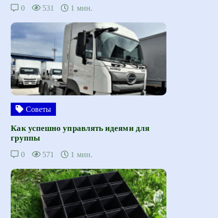
0
531
1 мин.
Советы
Как успешно управлять идеями для
группы
0
571
1 мин.