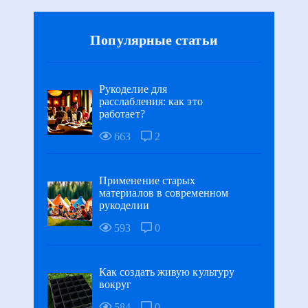
Популярные статьи
Рукоделие для
расслабления: как это
работает?
663
2
Применение старых
материалов в современном
рукоделии
593
0
Как создать живую культуру
вокруг
584
0