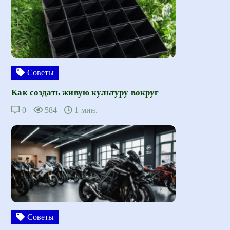
Советы
Как создать живую культуру вокруг
0
584
1 мин.
Советы