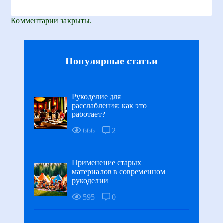
Комментарии закрыты.
Популярные статьи
Рукоделие для
расслабления: как это
работает?
666
2
Применение старых
материалов в современном
рукоделии
595
0