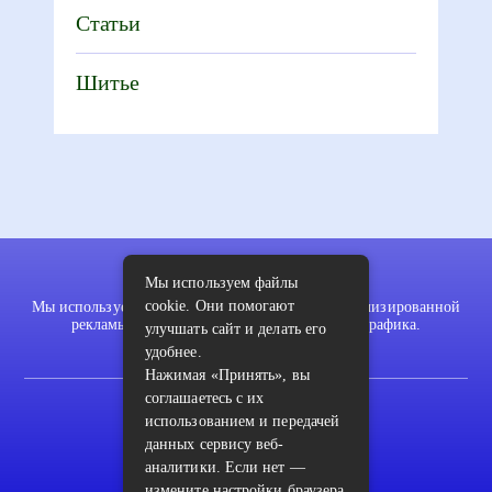
Статьи
Шитье
Мы используем файлы
cookie. Они помогают
Мы используем файлы cookie для показа персонализированной
рекламы и/или контента и анализа нашего трафика.
улучшать сайт и делать его
удобнее.
Нажимая «Принять», вы
соглашаетесь с их
2022 © pykodelki.ru
использованием и передачей
Карта сайта
данных сервису веб-
аналитики. Если нет —
Контакты
измените настройки браузера