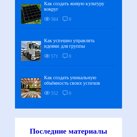
Как создать живую культуру
вокруг
584
0
Как успешно управлять
идеями для группы
571
0
Как создать уникальную
объёмность своих успехов
552
0
Последние материалы