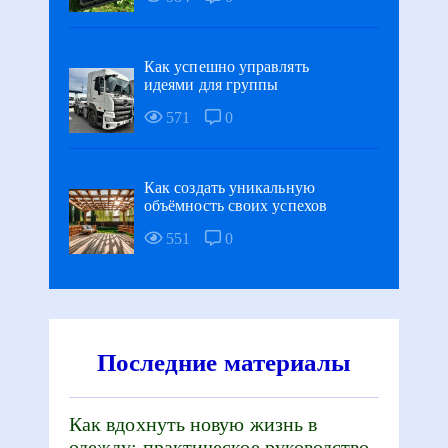
Как успешно управлять
идеями для группы
571
0
Как создать уникальную
объёмность своих успехов
551
0
Последние материалы
Как вдохнуть новую жизнь в
одежду: практическое руководство