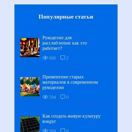
Популярные статьи
Рукоделие для
расслабления: как это
работает?
666
2
Применение старых
материалов в современном
рукоделии
594
0
Как создать живую культуру
вокруг
584
0