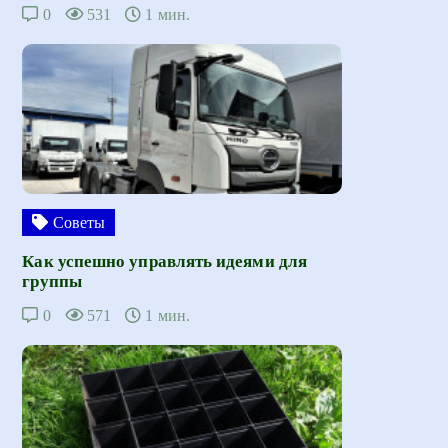
0
531
1 мин.
Советы
Как успешно управлять идеями для
группы
0
571
1 мин.