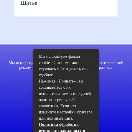
Шитье
Мы используем файлы
cookie. Они помогают
Мы используем файлы cookie для показа персонализированной
рекламы и/или контента и анализа нашего трафика.
улучшать сайт и делать его
удобнее.
Нажимая «Принять», вы
соглашаетесь с их
2022 © pykodelki.ru
использованием и передачей
Карта сайта
данных сервису веб-
аналитики. Если нет —
Контакты
измените настройки браузера
Пользовательское соглашение
или покиньте сайт.
Политика обработки
Архив
персональных данных и