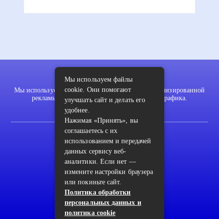
Мы используем файлы
cookie. Они помогают
Мы используем файлы cookie для показа персонализированной
рекламы и/или контента и анализа нашего трафика.
улучшать сайт и делать его
удобнее.
Нажимая «Принять», вы
соглашаетесь с их
2022 © pykodelki.ru
использованием и передачей
Карта сайта
данных сервису веб-
аналитики. Если нет —
Контакты
измените настройки браузера
или покиньте сайт.
Пользовательское соглашение
Политика обработки
Архив
персональных данных и
политика cookie