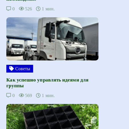
0
526
1 мин.
Советы
Как успешно управлять идеями для
группы
0
569
1 мин.