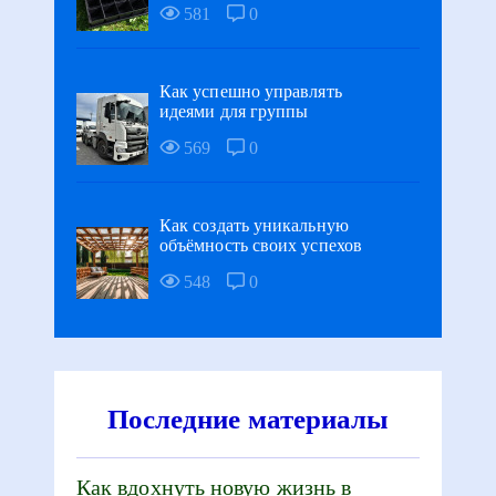
581
0
Как успешно управлять
идеями для группы
569
0
Как создать уникальную
объёмность своих успехов
548
0
Последние материалы
Как вдохнуть новую жизнь в