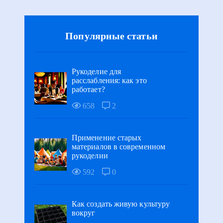
Популярные статьи
Рукоделие для
расслабления: как это
работает?
658
2
Применение старых
материалов в современном
рукоделии
592
0
Как создать живую культуру
вокруг