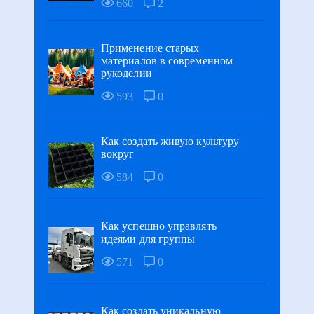
660
2
Применение старых
материалов в современном
рукоделии
593
0
Как создать живую культуру
вокруг
584
0
Как успешно управлять
идеями для группы
571
0
Как создать уникальную