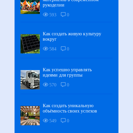
рукоделии
593
0
Как создать живую культуру
вокруг
584
0
Как успешно управлять
идеями для группы
570
0
Как создать уникальную
объёмность своих успехов
549
0