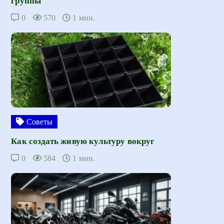
группы
0
570
1 мин.
Советы
Как создать живую культуру вокруг
0
584
1 мин.