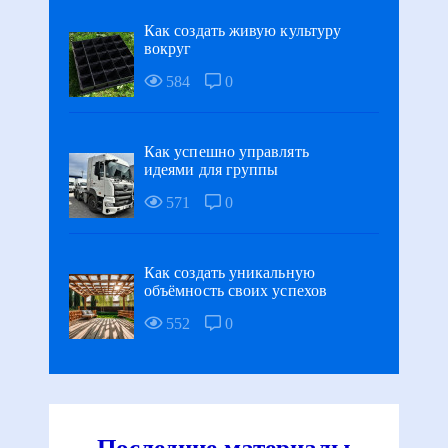
Как создать живую культуру
вокруг
584
0
Как успешно управлять
идеями для группы
571
0
Как создать уникальную
объёмность своих успехов
552
0
Последние материалы