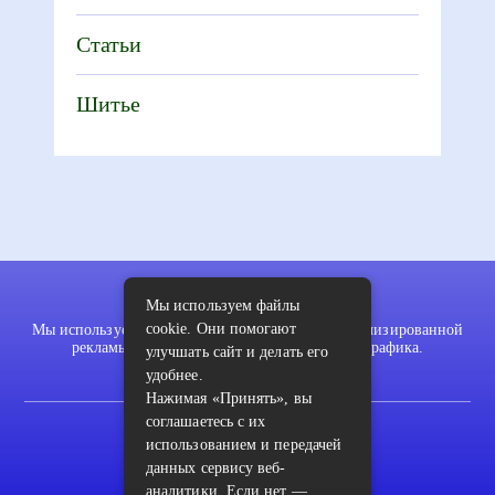
Статьи
Шитье
Мы используем файлы
cookie. Они помогают
Мы используем файлы cookie для показа персонализированной
рекламы и/или контента и анализа нашего трафика.
улучшать сайт и делать его
удобнее.
Нажимая «Принять», вы
соглашаетесь с их
2022 © pykodelki.ru
использованием и передачей
Карта сайта
данных сервису веб-
аналитики. Если нет —