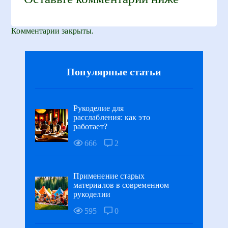
Комментарии закрыты.
Популярные статьи
Рукоделие для
расслабления: как это
работает?
666
2
Применение старых
материалов в современном
рукоделии
595
0