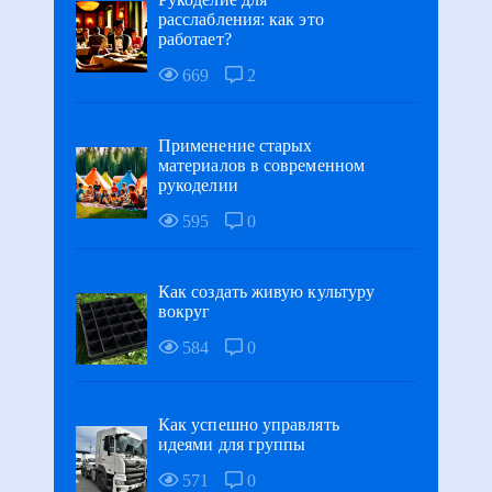
расслабления: как это
работает?
669
2
Применение старых
материалов в современном
рукоделии
595
0
Как создать живую культуру
вокруг
584
0
Как успешно управлять
идеями для группы
571
0