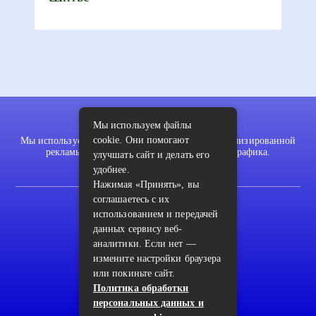
Мы используем файлы
cookie. Они помогают
Мы используем файлы cookie для показа персонализированной
рекламы и/или контента и анализа нашего трафика.
улучшать сайт и делать его
удобнее.
Нажимая «Принять», вы
соглашаетесь с их
2022 © pykodelki.ru
использованием и передачей
Карта сайта
данных сервису веб-
аналитики. Если нет —
Контакты
измените настройки браузера
или покиньте сайт.
Пользовательское соглашение
Политика обработки
Архив
персональных данных и