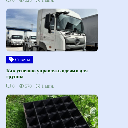
0
528
1 мин.
Советы
Как успешно управлять идеями для
группы
0
570
1 мин.