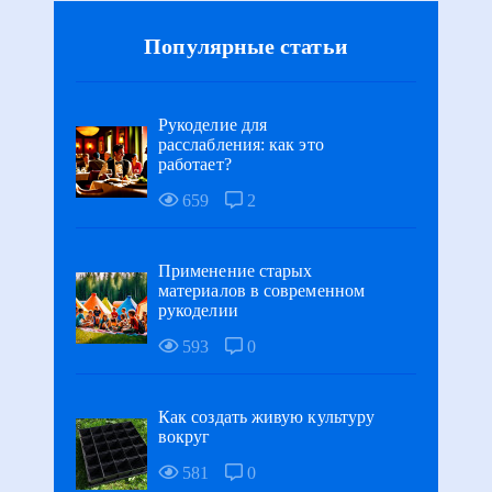
Популярные статьи
Рукоделие для
расслабления: как это
работает?
659
2
Применение старых
материалов в современном
рукоделии
593
0
Как создать живую культуру
вокруг
581
0