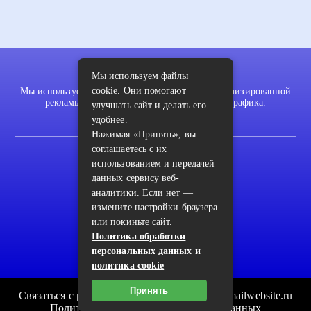
Мы используем файлы
cookie. Они помогают
Мы используем файлы cookie для показа персонализированной
рекламы и/или контента и анализа нашего трафика.
улучшать сайт и делать его
удобнее.
Нажимая «Принять», вы
соглашаетесь с их
2022 © pykodelki.ru
использованием и передачей
Карта сайта
данных сервису веб-
аналитики. Если нет —
Контакты
измените настройки браузера
Пользовательское соглашение
или покиньте сайт.
Политика обработки
Архив
персональных данных и
политика cookie
Принять
Связаться с редакцией сайта: pykodelki.ru@mailwebsite.ru
Политика обработки персональных данных