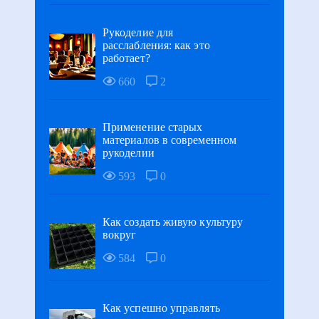
Рукоделие для
расслабления: как это
работает?
660
2
Применение старых
материалов в современном
рукоделии
593
0
Как создать живую культуру
вокруг
584
0
Как успешно управлять