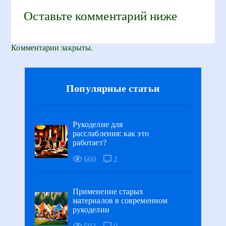
Оставьте комментарий ниже
Комментарии закрыты.
Популярные статьи
Рукоделие для
расслабления: как это
работает?
660
2
Применение старых
материалов в современном
рукоделии