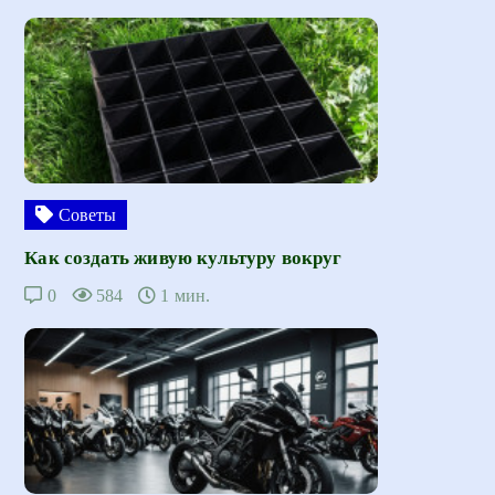
Советы
Как создать живую культуру вокруг
0
584
1 мин.