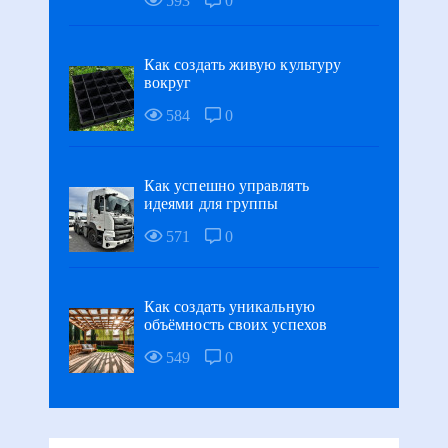
593
0
Как создать живую культуру
вокруг
584
0
Как успешно управлять
идеями для группы
571
0
Как создать уникальную
объёмность своих успехов
549
0