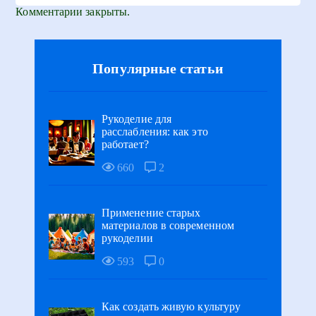
Комментарии закрыты.
Популярные статьи
Рукоделие для
расслабления: как это
работает?
660
2
Применение старых
материалов в современном
рукоделии
593
0
Как создать живую культуру