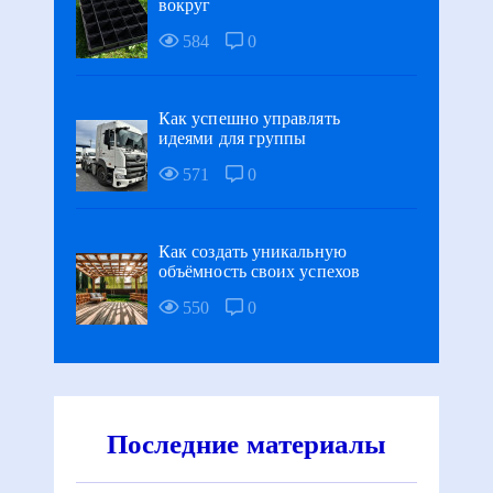
вокруг
584
0
Как успешно управлять
идеями для группы
571
0
Как создать уникальную
объёмность своих успехов
550
0
Последние материалы