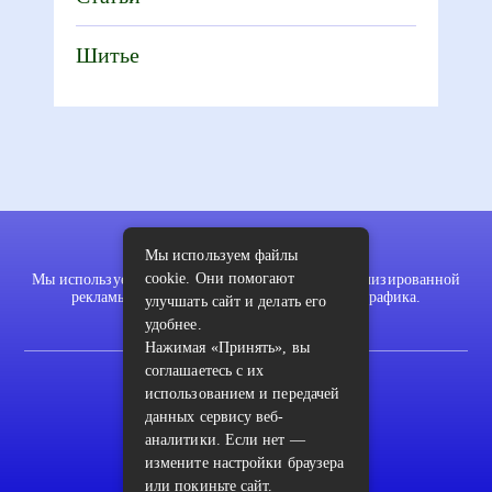
Шитье
Мы используем файлы
cookie. Они помогают
Мы используем файлы cookie для показа персонализированной
рекламы и/или контента и анализа нашего трафика.
улучшать сайт и делать его
удобнее.
Нажимая «Принять», вы
соглашаетесь с их
2022 © pykodelki.ru
использованием и передачей
Карта сайта
данных сервису веб-
аналитики. Если нет —
Контакты
измените настройки браузера
Пользовательское соглашение
или покиньте сайт.