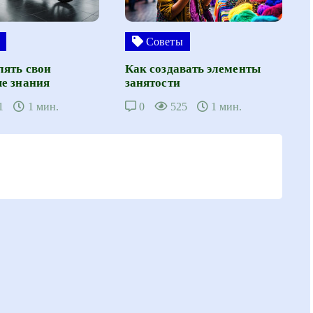
Советы
лять свои
Как создавать элементы
е знания
занятости
1
1 мин.
0
525
1 мин.