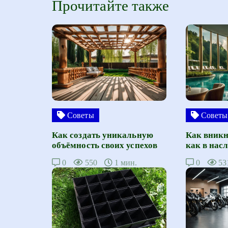
Прочитайте также
Советы
Советы
Как создать уникальную
Как вникн
объёмность своих успехов
как в нас
0
550
1 мин.
0
53