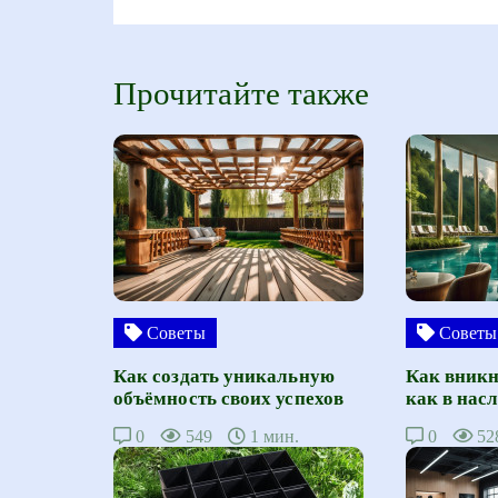
Прочитайте также
Советы
Советы
Как создать уникальную
Как вникн
объёмность своих успехов
как в нас
0
549
1 мин.
0
52