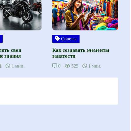
Советы
лять свои
Как создавать элементы
е знания
занятости
1
1 мин.
0
525
1 мин.