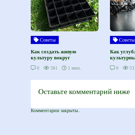
Советы
Советы
Как создать живую
Как углуб
культуру вокруг
культурны
0
581
1 мин.
0
53
Оставьте комментарий ниже
Комментарии закрыты.