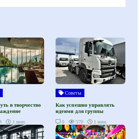
Советы
уть в творчество
Как успешно управлять
лаждение
идеями для группы
8
1 мин.
0
570
1 мин.