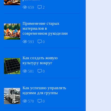
659
2
Применение старых
материалов в
современном рукоделии
593
0
Как создать живую
культуру вокруг
581
0
Как успешно управлять
идеями для группы
570
0