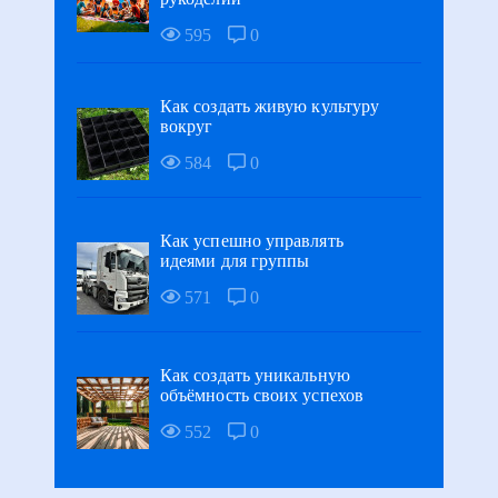
595
0
Как создать живую культуру
вокруг
584
0
Как успешно управлять
идеями для группы
571
0
Как создать уникальную
объёмность своих успехов
552
0