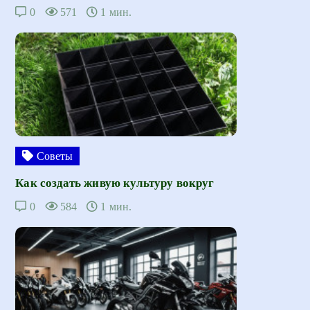
0
571
1 мин.
Советы
Как создать живую культуру вокруг
0
584
1 мин.