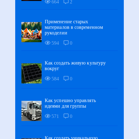
664
2
Применение старых
материалов в современном
рукоделии
594
0
Как создать живую культуру
вокруг
584
0
Как успешно управлять
идеями для группы
571
0
Как создать уникальную