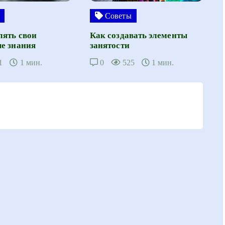
Советы
лять свои
Как создавать элементы
е знания
занятости
1
1 мин.
0
525
1 мин.