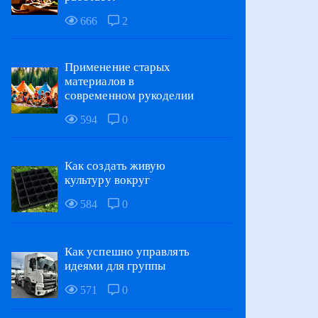
666
2
Применение старых
материалов в
современном рукоделии
594
0
Как создать живую
культуру вокруг
584
0
Как успешно управлять
идеями для группы
571
0