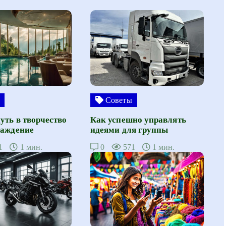
Советы
уть в творчество
Как успешно управлять
лаждение
идеями для группы
1
1 мин.
0
571
1 мин.