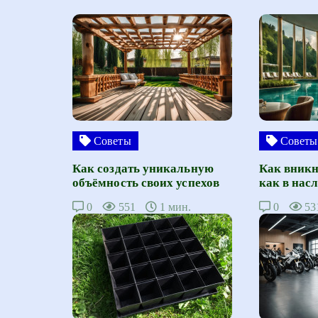
Советы
Советы
Как создать уникальную
Как вникн
объёмность своих успехов
как в нас
0
551
1 мин.
0
53