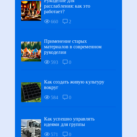
Рукоделие для
расслабления: как это
работает?
660
2
Применение старых
материалов в современном
рукоделии
593
0
Как создать живую культуру
вокруг
584
0
Как успешно управлять
идеями для группы
571
0