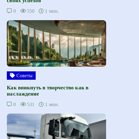
своих успехов
0
550
1 мин.
Советы
Как вникнуть в творчество как в
наслаждение
0
531
1 мин.