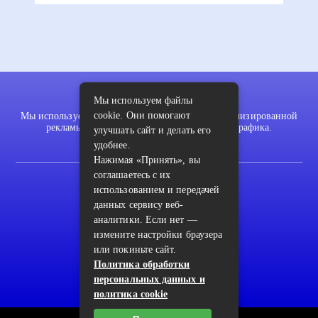
Мы используем файлы
cookie. Они помогают
Мы используем файлы cookie для показа персонализированной
рекламы и/или контента и анализа нашего трафика.
улучшать сайт и делать его
удобнее.
Нажимая «Принять», вы
соглашаетесь с их
2022 © pykodelki.ru
использованием и передачей
Карта сайта
данных сервису веб-
аналитики. Если нет —
Контакты
измените настройки браузера
или покиньте сайт.
Пользовательское соглашение
Политика обработки
Архив
персональных данных и
политика cookie