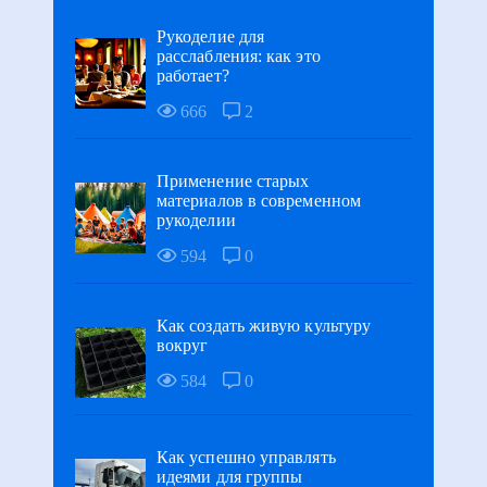
Рукоделие для
расслабления: как это
работает?
666
2
Применение старых
материалов в современном
рукоделии
594
0
Как создать живую культуру
вокруг
584
0
Как успешно управлять
идеями для группы