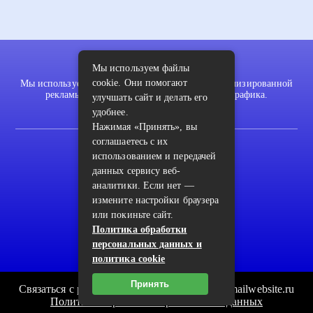
Мы используем файлы
cookie. Они помогают
Мы используем файлы cookie для показа персонализированной
рекламы и/или контента и анализа нашего трафика.
улучшать сайт и делать его
удобнее.
Нажимая «Принять», вы
соглашаетесь с их
2022 © pykodelki.ru
использованием и передачей
Карта сайта
данных сервису веб-
аналитики. Если нет —
Контакты
измените настройки браузера
Пользовательское соглашение
или покиньте сайт.
Политика обработки
Архив
персональных данных и
политика cookie
Принять
Связаться с редакцией сайта: pykodelki.ru@mailwebsite.ru
Политика обработки персональных данных