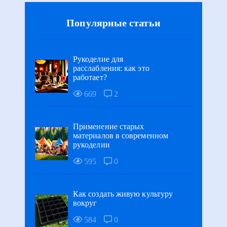
Популярные статьи
Рукоделие для
расслабления: как это
работает?
669
2
Применение старых
материалов в современном
рукоделии
595
0
Как создать живую культуру
вокруг
584
0