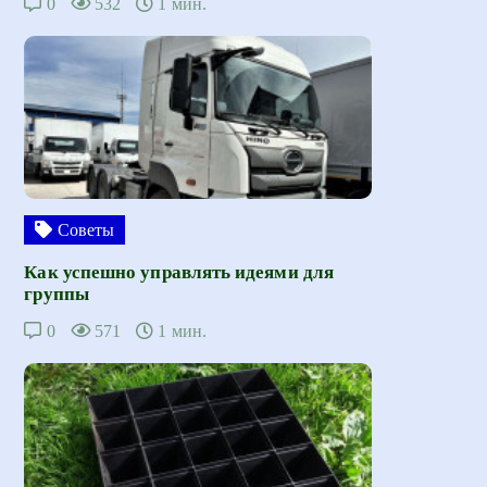
0
532
1 мин.
Советы
Как успешно управлять идеями для
группы
0
571
1 мин.