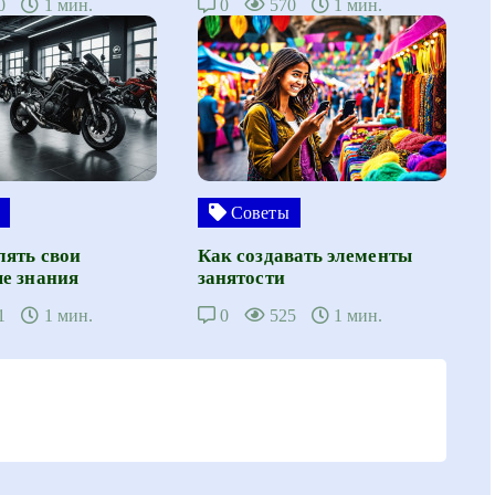
0
1 мин.
0
570
1 мин.
Советы
лять свои
Как создавать элементы
е знания
занятости
1
1 мин.
0
525
1 мин.