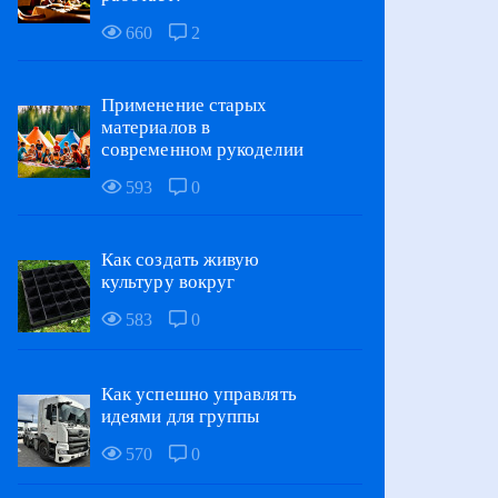
660
2
Применение старых
материалов в
современном рукоделии
593
0
Как создать живую
культуру вокруг
583
0
Как успешно управлять
идеями для группы
570
0