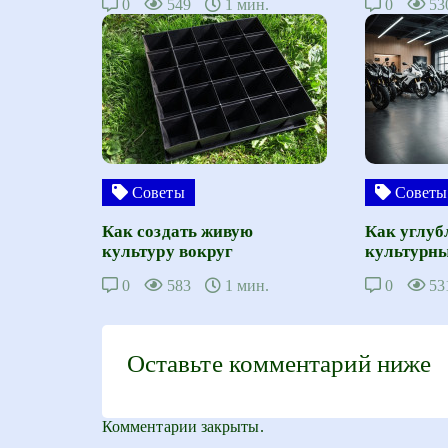
0
549
1 мин.
0
53
Советы
Советы
Как создать живую
Как углуб
культуру вокруг
культурны
0
583
1 мин.
0
53
Оставьте комментарий ниже
Комментарии закрыты.