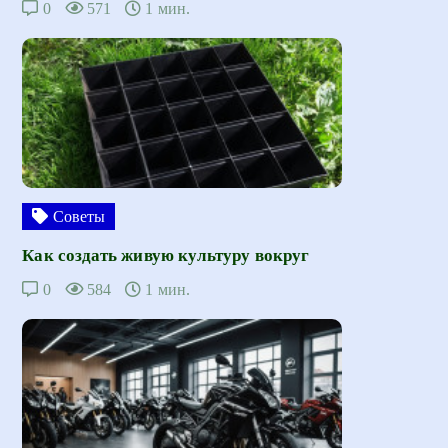
0
571
1 мин.
Советы
Как создать живую культуру вокруг
0
584
1 мин.