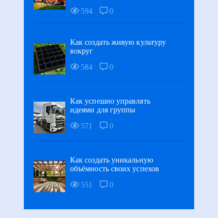
594
0
Как создать живую культуру
вокруг
584
0
Как успешно управлять
идеями для группы
571
0
Как создать уникальную
объёмность своих успехов
551
0