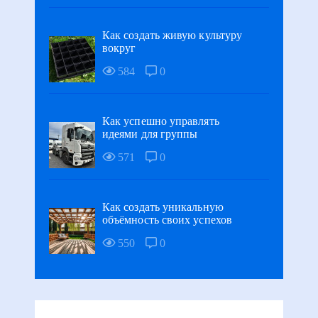
Как создать живую культуру
вокруг
584
0
Как успешно управлять
идеями для группы
571
0
Как создать уникальную
объёмность своих успехов
550
0