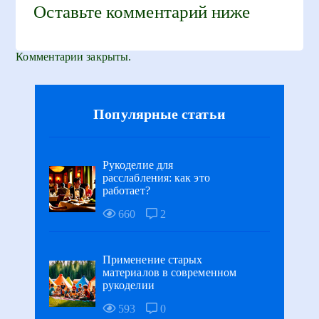
Оставьте комментарий ниже
Комментарии закрыты.
Популярные статьи
Рукоделие для
расслабления: как это
работает?
660
2
Применение старых
материалов в современном
рукоделии
593
0