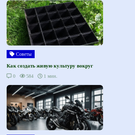
Советы
Как создать живую культуру вокруг
0
584
1 мин.