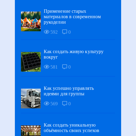
Применение старых
материалов в современном
рукоделии
592
0
Как создать живую культуру
вокруг
581
0
Как успешно управлять
идеями для группы
569
0
Как создать уникальную
объёмность своих успехов