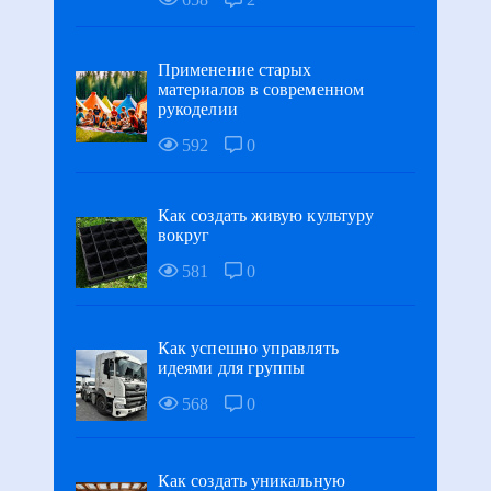
Применение старых
материалов в современном
рукоделии
592
0
Как создать живую культуру
вокруг
581
0
Как успешно управлять
идеями для группы
568
0
Как создать уникальную