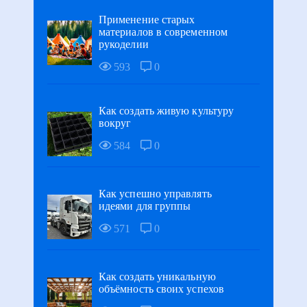
Применение старых
материалов в современном
рукоделии
593
0
Как создать живую культуру
вокруг
584
0
Как успешно управлять
идеями для группы
571
0
Как создать уникальную
объёмность своих успехов