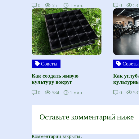
0
551
1 мин.
0
53
Советы
Советы
Как создать живую
Как углуб
культуру вокруг
культурны
0
584
1 мин.
0
53
Оставьте комментарий ниже
Комментарии закрыты.