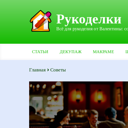
Рукоделки
Всё для рукоделия от Валентины: с
СТАТЬИ
ДЕКУПАЖ
МАКРАМЕ
Главная
Советы