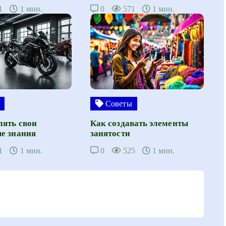
1
1 мин.
0
571
1 мин.
Советы
лять свои
Как создавать элементы
е знания
занятости
1
1 мин.
0
525
1 мин.