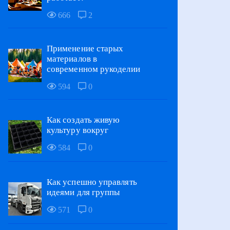
666
2
Применение старых
материалов в
современном рукоделии
594
0
Как создать живую
культуру вокруг
584
0
Как успешно управлять
идеями для группы
571
0