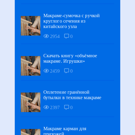
Макраме-сумочка с ручкой
круглого сечения из
китайского узла
2954
0
Скачать книгу «объёмное
макраме. Игрушки»
2459
0
Оплетение гранённой
бутылки в технике макраме
2397
0
Макраме карман для
прихожей