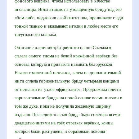
фонового коврика, чтобы использовать в качестве
игольницы. Иглы втыкают в утолщённую бриду над его
лбом либо, подложив слой синтепона, прошивают сзади
тонкой тканью и вкалывают иголки в любое место его
треугольного колпака.
Описание плетения трёхцветного панно:Сначала я
сплела самого гнома из белой крючённой верёвки без
основы, которую я привыкла называть белорусской.
Начала с маленькой петельки, затем на дополнительной
нити сплела горизонтальную бриду четырьмя концами
от петельки из узлов «фриволите». Продолжила плести
горизонтальные бриды на новой основе всеми нитями в
том же духе, пока не получила желаемую ширину
изделия. Последняя толстая брида была сплетена всеми
двадцатью нитями на трёх отрезках верёвки, концы
которой были распущены и образовали локоны