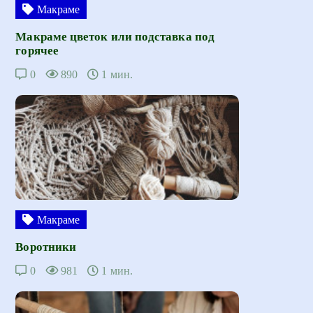
Макраме
Макраме цветок или подставка под
горячее
0
890
1 мин.
Макраме
Воротники
0
981
1 мин.