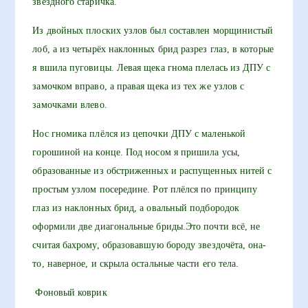
звёздного старичка.
Из двойных плоских узлов был составлен морщинистый
лоб, а из четырёх наклонных брид разрез глаз, в которые
я вшила пуговицы. Левая щека гнома плелась из ДПУ с
замочком вправо, а правая щека из тех же узлов с
замочками влево.
Нос гномика плёлся из цепочки ДПУ с маленькой
горошиной на конце. Под носом я пришила усы,
образованные из обстриженных и распущенных нитей с
простым узлом посередине. Рот плёлся по принципу
глаз из наклонных брид, а овальный подбородок
оформили две диагональные бриды.Это почти всё, не
считая бахрому, образовавшую бороду звездочёта, она-
то, наверное, и скрыла остальные части его тела.
Фоновый коврик