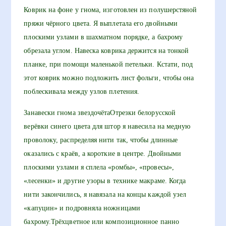
Коврик на фоне у гнома, изготовлен из полушерстяной
пряжи чёрного цвета. Я выплетала его двойными
плоскими узлами в шахматном порядке, а бахрому
обрезала углом. Навеска коврика держится на тонкой
планке, при помощи маленькой петельки. Кстати, под
этот коврик можно подложить лист фольги, чтобы она
поблескивала между узлов плетения.
Занавески гнома звездочётаОтрезки белорусской
верёвки синего цвета для штор я навесила на медную
проволоку, распределяя нити так, чтобы длинные
оказались с краёв, а короткие в центре. Двойными
плоскими узлами я сплела «ромбы», «провесы»,
«лесенки» и другие узоры в технике макраме. Когда
нити закончились, я навязала на концы каждой узел
«капуцин» и подровняла ножницами
бахрому.Трёхцветное или композиционное панно