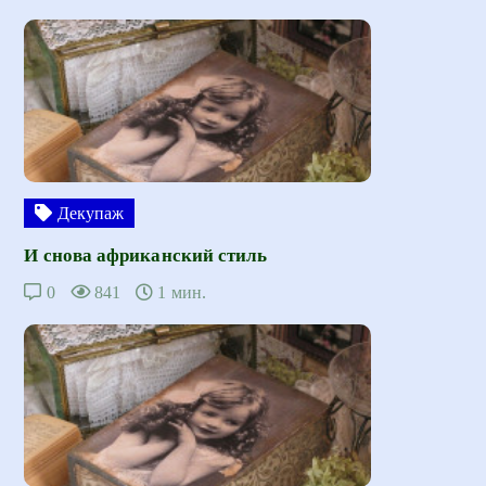
Декупаж
И снова африканский стиль
0
841
1 мин.