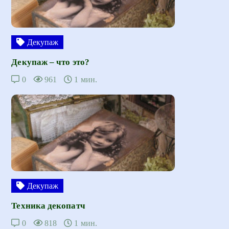
Декупаж
Декупаж – что это?
0
961
1 мин.
Декупаж
Техника декопатч
0
818
1 мин.