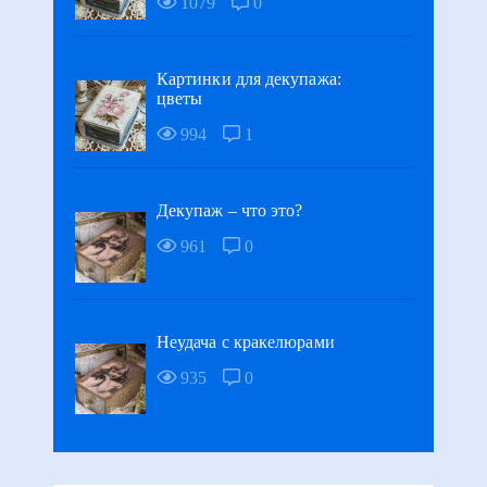
1079
0
Картинки для декупажа:
цветы
994
1
Декупаж – что это?
961
0
Неудача с кракелюрами
935
0