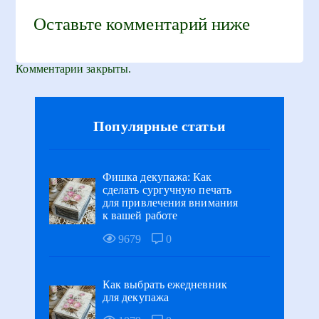
Оставьте комментарий ниже
Комментарии закрыты.
Популярные статьи
Фишка декупажа: Как
сделать сургучную печать
для привлечения внимания
к вашей работе
9679
0
Как выбрать ежедневник
для декупажа