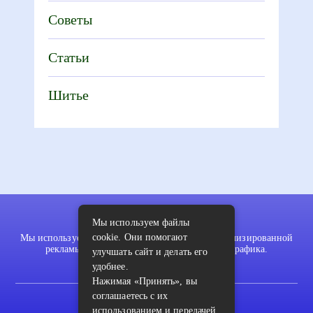
Советы
Статьи
Шитье
Мы используем файлы
cookie. Они помогают
Мы используем файлы cookie для показа персонализированной
рекламы и/или контента и анализа нашего трафика.
улучшать сайт и делать его
удобнее.
Нажимая «Принять», вы
соглашаетесь с их
2022 © pykodelki.ru
использованием и передачей