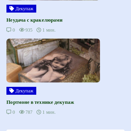
Декупаж
Неудача с кракелюрами
0
935
1 мин.
Декупаж
Портмоне в технике декупаж
0
787
1 мин.